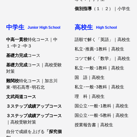
個別指導
（１：２）｜小学生
中学生
高校生
Junior High School
High School
中高一貫校
特化コース｜中
語順で解く「英語」｜高校生
１･中２･中３
私立･推薦･1教科｜高校生
基礎力完成
コース
コツで解く「数学」｜高校生
基礎力完成
コース｜高校受験
私立･一般･1教科｜高校生
対策
国 語｜高校生
難関校
特化コース｜加古川
私立･一般･3教科｜高校生
東･明石高専･明石北
理 科｜高校生
文武両道コース
国公立･一般･1教科｜高校生
３ステップ成績アップコース
国公立･一般･5教科｜高校生
３ステップ成績アップコース
｜高校受験対策
授業報告書｜高校生
自分で成績を上げる
「探究個