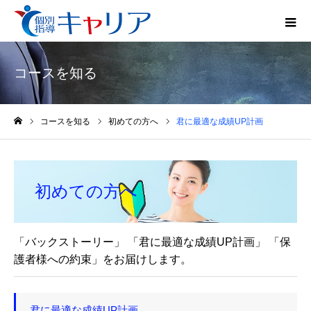
コースを知る
コースを知る
初めての方へ
君に最適な成績UP計画
ホーム
初めての方へ
「バックストーリー」 「君に最適な成績UP計画」 「保
護者様への約束」をお届けします。
君に最適な成績UP計画