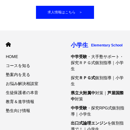
求人情報はこちら ＞
小学生
Elementary School
HOME
中学受験
・大手塾サポート・
探究ＲＰＧ式個別指導｜小学
コースを知る
生
塾案内を見る
探究
ＲＰＧ式
個別指導｜小学
お悩み解決相談室
生
生徒保護者の本音
県立大附属中
対策｜
芦屋国際
中
対策
教育＆進学情報
中学受験
・探究RPG式個別指
塾生向け情報
導｜小学生
出口式論理エンジン
を個別指
導で！｜小学生