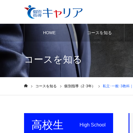
HOME
コースを知る
コースを知る
コースを知る
個別指導（2･3年）
私立･一般･3教科
ホーム
高校生
High School