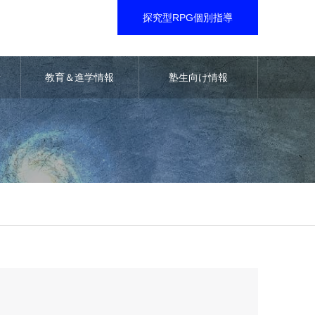
探究型RPG個別指導
音
教育＆進学情報
塾生向け情報