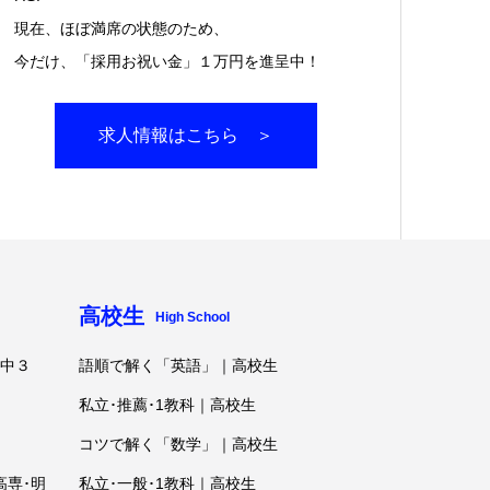
現在、ほぼ満席の状態のため、
今だけ、「採用お祝い金」１万円を進呈中！
求人情報はこちら ＞
高校生
High School
･中３
語順で解く「英語」｜高校生
私立･推薦･1教科｜高校生
コツで解く「数学」｜高校生
高専･明
私立･一般･1教科｜高校生