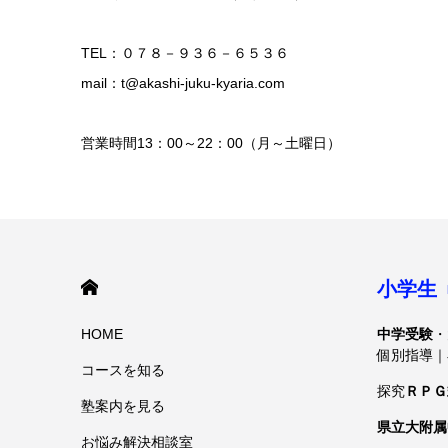
TEL：０７８－９３６－６５３６
mail：t@akashi-juku-kyaria.com
営業時間13：00～22：00（月～土曜日）
HOME
小学生
HOME
中学受験
・
個別指導｜
コースを知る
探究
ＲＰＧ
塾案内を見る
県立大附属
お悩み解決相談室