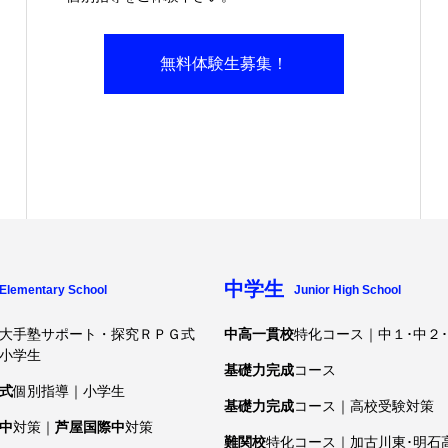
無料体験生募集！
中学生
Elementary School
Junior High School
大手塾サポート・探究ＲＰＧ式
中高一貫校
特化コース｜中１･中２
小学生
基礎力完成
コース
式
個別指導｜小学生
基礎力完成
コース｜高校受験対策
中
対策｜
芦屋国際中
対策
難関校
特化コース｜加古川東･明石