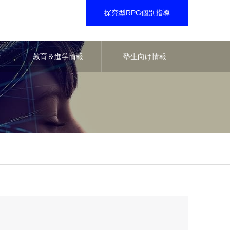
探究型RPG個別指導
音
教育＆進学情報
塾生向け情報