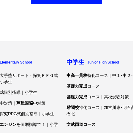
中学生
Elementary School
Junior High School
大手塾サポート・探究ＲＰＧ式
中高一貫校
特化コース｜中１･中２
小学生
基礎力完成
コース
式
個別指導｜小学生
基礎力完成
コース｜高校受験対策
中
対策｜
芦屋国際中
対策
難関校
特化コース｜加古川東･明石
探究RPG式個別指導｜小学生
石北
エンジン
を個別指導で！｜小学
文武両道コース