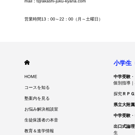
mail：t@akashi-juku-kyaria.com
営業時間13：00～22：00（月～土曜日）
HOME
小学生
HOME
中学受験
・
個別指導｜
コースを知る
探究
ＲＰＧ
塾案内を見る
県立大附属
お悩み解決相談室
中学受験
・
生徒保護者の本音
出口式論理
教育＆進学情報
生