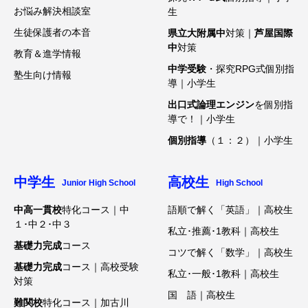
お悩み解決相談室
生
生徒保護者の本音
県立大附属中
対策｜
芦屋国際
中
対策
教育＆進学情報
中学受験
・探究RPG式個別指
塾生向け情報
導｜小学生
出口式論理エンジン
を個別指
導で！｜小学生
個別指導
（１：２）｜小学生
中学生
高校生
Junior High School
High School
中高一貫校
特化コース｜中
語順で解く「英語」｜高校生
１･中２･中３
私立･推薦･1教科｜高校生
基礎力完成
コース
コツで解く「数学」｜高校生
基礎力完成
コース｜高校受験
私立･一般･1教科｜高校生
対策
国 語｜高校生
難関校
特化コース｜加古川