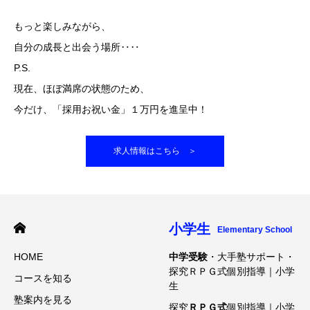
もっと楽しみながら、
自分の成長と出会う場所‥‥
P.S.
現在、ほぼ満席の状態のため、
今だけ、「採用お祝い金」１万円を進呈中！
求人情報はこちら ＞
小学生
Elementary School
HOME
中学受験
・大手塾サポート・
探究ＲＰＧ式個別指導｜小学
コースを知る
生
塾案内を見る
探究
ＲＰＧ式
個別指導｜小学