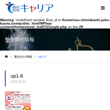
Warning
: Undefined variable $cat_id in
/home/sou-shin/akashi-juku-
kyaria.com/public_html/WP/wp-
content/themes/noel_tcd072/single.php
on line
29
塾生向け情報
塾生向け情報
up1-6
ホーム
up1-6
2022.05.24