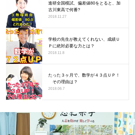
進研全国模試、偏差値80をとると、加
古川東高で何番?
2018.11.27
学校の先生が教えてくれない、成績Ｕ
Ｐに絶対必要な力とは？
2018.11.8
たった３ヶ月で、数学が４３点ＵＰ！
その理由は？
2018.06.7