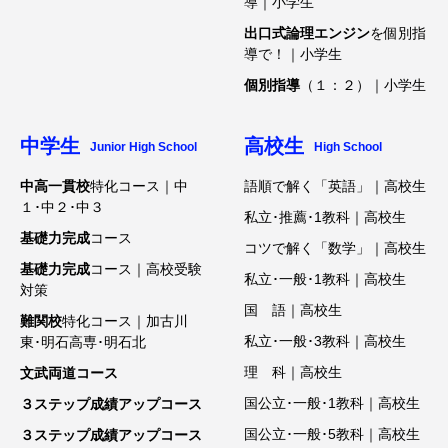
導｜小学生
出口式論理エンジン
を個別指
導で！｜小学生
個別指導
（１：２）｜小学生
中学生
高校生
Junior High School
High School
中高一貫校
特化コース｜中
語順で解く「英語」｜高校生
１･中２･中３
私立･推薦･1教科｜高校生
基礎力完成
コース
コツで解く「数学」｜高校生
基礎力完成
コース｜高校受験
私立･一般･1教科｜高校生
対策
国 語｜高校生
難関校
特化コース｜加古川
私立･一般･3教科｜高校生
東･明石高専･明石北
理 科｜高校生
文武両道コース
国公立･一般･1教科｜高校生
３ステップ成績アップコース
国公立･一般･5教科｜高校生
３ステップ成績アップコース