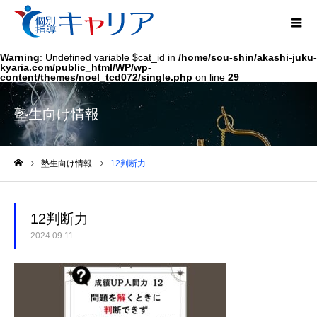
Warning
: Undefined variable $cat_id in
/home/sou-shin/akashi-juku-
kyaria.com/public_html/WP/wp-
content/themes/noel_tcd072/single.php
on line
29
塾生向け情報
塾生向け情報
12判断力
ホーム
12判断力
2024.09.11