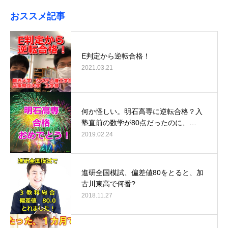
おススメ記事
E判定から逆転合格！
2021.03.21
何か怪しい。明石高専に逆転合格？入
塾直前の数学が80点だったのに、…
2019.02.24
進研全国模試、偏差値80をとると、加
古川東高で何番?
2018.11.27