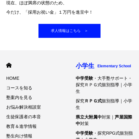
現在、ほぼ満席の状態のため、
今だけ、「採用お祝い金」１万円を進呈中！
求人情報はこちら ＞
小学生
Elementary School
HOME
中学受験
・大手塾サポート・
探究ＲＰＧ式個別指導｜小学
コースを知る
生
塾案内を見る
探究
ＲＰＧ式
個別指導｜小学
お悩み解決相談室
生
生徒保護者の本音
県立大附属中
対策｜
芦屋国際
中
対策
教育＆進学情報
中学受験
・探究RPG式個別指
塾生向け情報