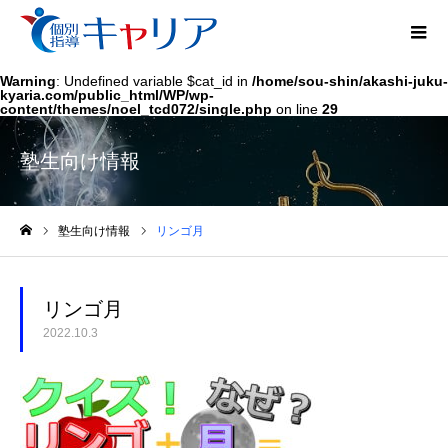
Warning
: Undefined variable $cat_id in
/home/sou-shin/akashi-juku-
kyaria.com/public_html/WP/wp-
content/themes/noel_tcd072/single.php
on line
29
塾生向け情報
塾生向け情報
リンゴ月
ホーム
リンゴ月
2022.10.3