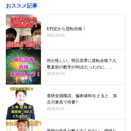
おススメ記事
E判定から逆転合格！
2021.03.21
何か怪しい。明石高専に逆転合格？入
塾直前の数学が80点だったのに、…
2019.02.24
進研全国模試、偏差値80をとると、加
古川東高で何番?
2018.11.27
学校の先生が教えてくれない、成績Ｕ