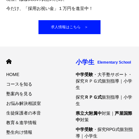
今だけ、「採用お祝い金」１万円を進呈中！
求人情報はこちら ＞
小学生
Elementary School
HOME
中学受験
・大手塾サポート・
探究ＲＰＧ式個別指導｜小学
コースを知る
生
塾案内を見る
探究
ＲＰＧ式
個別指導｜小学
お悩み解決相談室
生
生徒保護者の本音
県立大附属中
対策｜
芦屋国際
中
対策
教育＆進学情報
中学受験
・探究RPG式個別指
塾生向け情報
導｜小学生