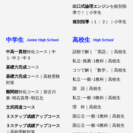
出口式論理エンジン
を個別指
導で！｜小学生
個別指導
（１：２）｜小学生
中学生
高校生
Junior High School
High School
中高一貫校
特化コース｜中
語順で解く「英語」｜高校生
１･中２･中３
私立･推薦･1教科｜高校生
基礎力完成
コース
コツで解く「数学」｜高校生
基礎力完成
コース｜高校受験
私立･一般･1教科｜高校生
対策
国 語｜高校生
難関校
特化コース｜加古川
私立･一般･3教科｜高校生
東･明石高専･明石北
理 科｜高校生
文武両道コース
国公立･一般･1教科｜高校生
３ステップ成績アップコース
国公立･一般･5教科｜高校生
３ステップ成績アップコース
｜高校受験対策