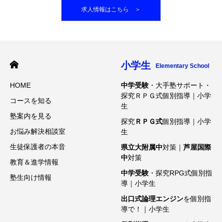
求人情報はこちら ＞
小学生
Elementary School
HOME
中学受験
・大手塾サポート・
探究ＲＰＧ式個別指導｜小学
コースを知る
生
塾案内を見る
探究
ＲＰＧ式
個別指導｜小学
お悩み解決相談室
生
生徒保護者の本音
県立大附属中
対策｜
芦屋国際
中
対策
教育＆進学情報
中学受験
・探究RPG式個別指
塾生向け情報
導｜小学生
出口式論理エンジン
を個別指
導で！｜小学生