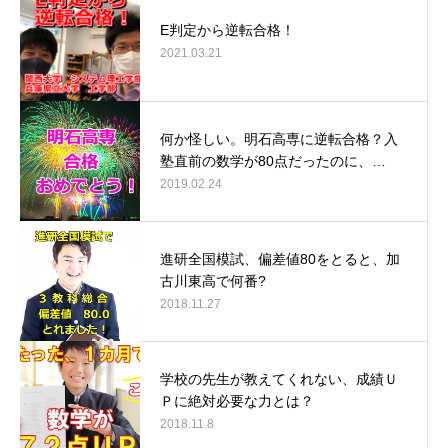
E判定から逆転合格！
2021.03.21
何か怪しい。明石高専に逆転合格？入
塾直前の数学が80点だったのに、…
2019.02.24
進研全国模試、偏差値80をとると、加
古川東高で何番?
2018.11.27
学校の先生が教えてくれない、成績Ｕ
Ｐに絶対必要な力とは？
2018.11.8