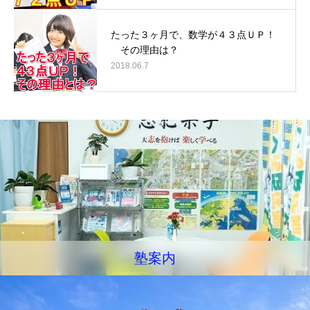
たった３ヶ月で、数学が４３点ＵＰ！
その理由は？
2018.06.7
塾案内