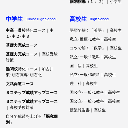
個別指導
（１：２）｜小学生
中学生
高校生
Junior High School
High School
中高一貫校
特化コース｜中
語順で解く「英語」｜高校生
１･中２･中３
私立･推薦･1教科｜高校生
基礎力完成
コース
コツで解く「数学」｜高校生
基礎力完成
コース｜高校受験
私立･一般･1教科｜高校生
対策
国 語｜高校生
難関校
特化コース｜加古川
私立･一般･3教科｜高校生
東･明石高専･明石北
理 科｜高校生
文武両道コース
国公立･一般･1教科｜高校生
３ステップ成績アップコース
国公立･一般･5教科｜高校生
３ステップ成績アップコース
｜高校受験対策
授業報告書｜高校生
自分で成績を上げる
「探究個
別」