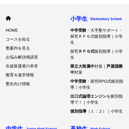
小学生
Elementary School
HOME
中学受験
・大手塾サポート・
探究ＲＰＧ式個別指導｜小学
コースを知る
生
塾案内を見る
探究
ＲＰＧ式
個別指導｜小学
お悩み解決相談室
生
生徒保護者の本音
県立大附属中
対策｜
芦屋国際
中
対策
教育＆進学情報
中学受験
・探究RPG式個別指
塾生向け情報
導｜小学生
出口式論理エンジン
を個別指
導で！｜小学生
個別指導
（１：２）｜小学生
中学生
高校生