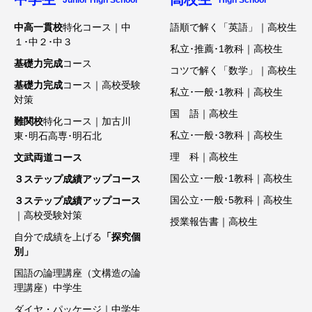
Junior High School
High School
中高一貫校
特化コース｜中
語順で解く「英語」｜高校生
１･中２･中３
私立･推薦･1教科｜高校生
基礎力完成
コース
コツで解く「数学」｜高校生
基礎力完成
コース｜高校受験
私立･一般･1教科｜高校生
対策
国 語｜高校生
難関校
特化コース｜加古川
私立･一般･3教科｜高校生
東･明石高専･明石北
理 科｜高校生
文武両道コース
国公立･一般･1教科｜高校生
３ステップ成績アップコース
国公立･一般･5教科｜高校生
３ステップ成績アップコース
｜高校受験対策
授業報告書｜高校生
自分で成績を上げる
「探究個
別」
国語の論理講座（文構造の論
理講座）中学生
ダイヤ・パッケージ｜中学生