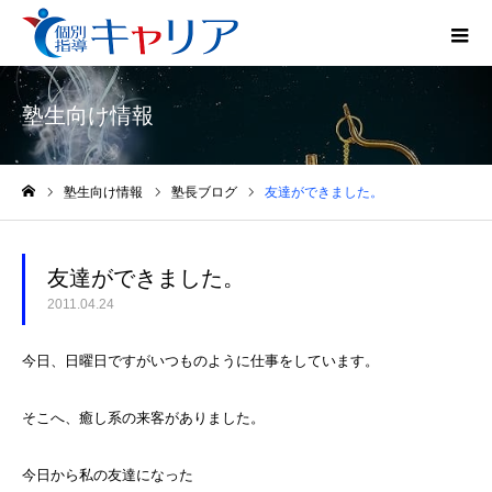
塾生向け情報
塾生向け情報
塾長ブログ
友達ができました。
ホーム
友達ができました。
2011.04.24
今日、日曜日ですがいつものように仕事をしています。
そこへ、癒し系の来客がありました。
今日から私の友達になった