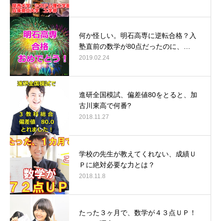
何か怪しい。明石高専に逆転合格？入
塾直前の数学が80点だったのに、…
2019.02.24
進研全国模試、偏差値80をとると、加
古川東高で何番?
2018.11.27
学校の先生が教えてくれない、成績Ｕ
Ｐに絶対必要な力とは？
2018.11.8
たった３ヶ月で、数学が４３点ＵＰ！