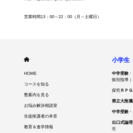
営業時間13：00～22：00（月～土曜日）
HOME
小学生
HOME
中学受験
・
個別指導｜
コースを知る
探究
ＲＰＧ
塾案内を見る
県立大附属
お悩み解決相談室
中学受験
・
生徒保護者の本音
出口式論理
教育＆進学情報
生