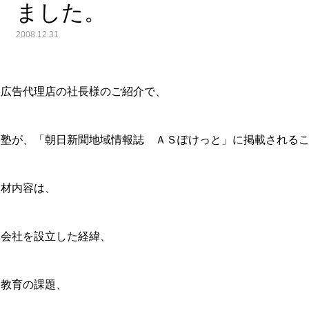
ました。
2008.12.31
某広告代理店の社長様のご紹介で、
当塾が、「朝日新聞地域情報誌 ＡＳぽけっと」に掲載される
取材内容は、
・会社を設立した経緯、
・教育の課題、