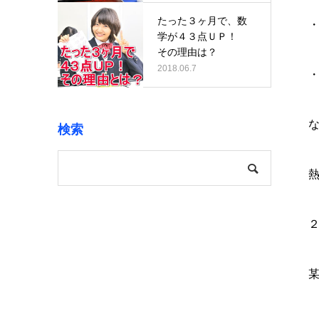
たった３ヶ月で、数
学が４３点ＵＰ！
その理由は？
2018.06.7
検索