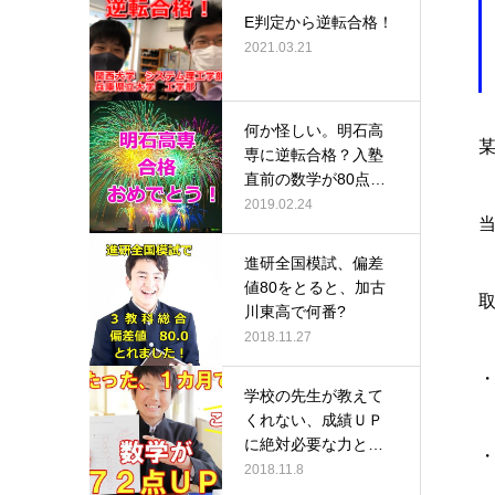
E判定から逆転合格！
2021.03.21
何か怪しい。明石高
専に逆転合格？入塾
直前の数学が80点だ
ったのに、…
2019.02.24
進研全国模試、偏差
値80をとると、加古
川東高で何番?
2018.11.27
学校の先生が教えて
くれない、成績ＵＰ
に絶対必要な力と
は？
2018.11.8