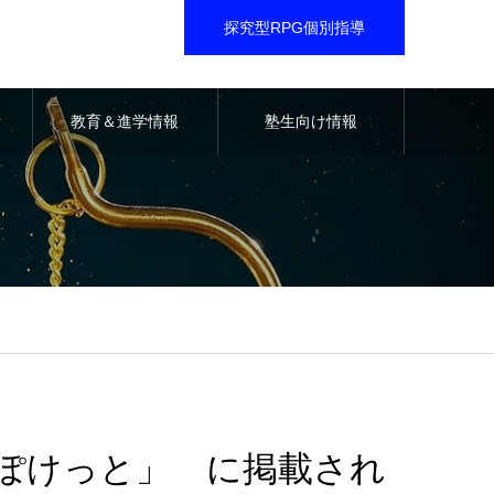
探究型RPG個別指導
音
教育＆進学情報
塾生向け情報
ぽけっと」 に掲載され