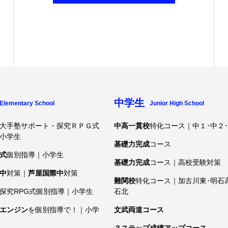
中学生
Elementary School
Junior High School
大手塾サポート・探究ＲＰＧ式
中高一貫校
特化コース｜中１･中２
小学生
基礎力完成
コース
式
個別指導｜小学生
基礎力完成
コース｜高校受験対策
中
対策｜
芦屋国際中
対策
難関校
特化コース｜加古川東･明石
探究RPG式個別指導｜小学生
石北
エンジン
を個別指導で！｜小学
文武両道コース