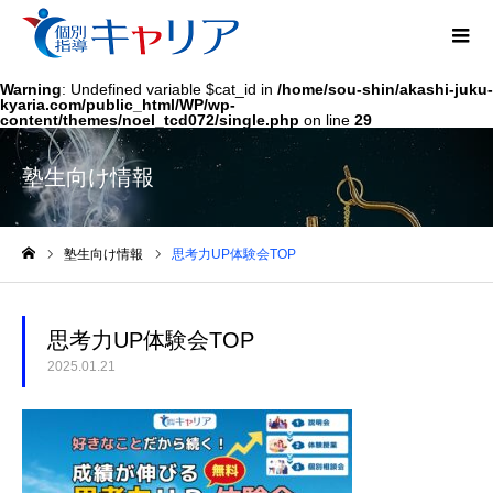
Warning
: Undefined variable $cat_id in
/home/sou-shin/akashi-juku-
kyaria.com/public_html/WP/wp-
content/themes/noel_tcd072/single.php
on line
29
塾生向け情報
塾生向け情報
思考力UP体験会TOP
ホーム
思考力UP体験会TOP
2025.01.21