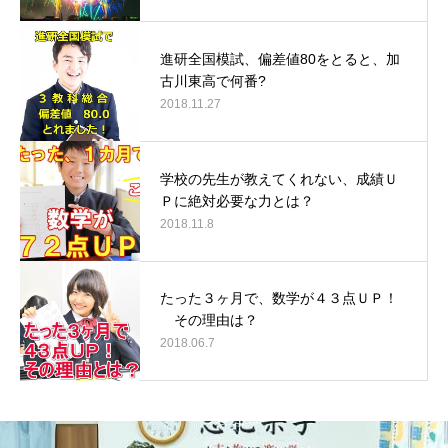
進研全国模試、偏差値80をとると、加
古川東高で何番?
2018.11.27
学校の先生が教えてくれない、成績Ｕ
Ｐに絶対必要な力とは？
2018.11.8
たった３ヶ月で、数学が４３点ＵＰ！
その理由は？
2018.06.7