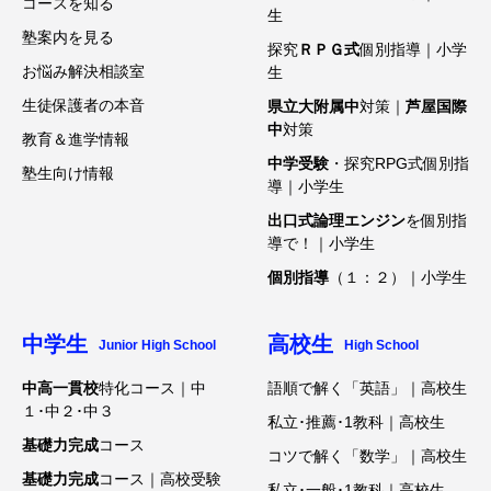
コースを知る
生
塾案内を見る
探究
ＲＰＧ式
個別指導｜小学
お悩み解決相談室
生
生徒保護者の本音
県立大附属中
対策｜
芦屋国際
中
対策
教育＆進学情報
中学受験
・探究RPG式個別指
塾生向け情報
導｜小学生
出口式論理エンジン
を個別指
導で！｜小学生
個別指導
（１：２）｜小学生
中学生
高校生
Junior High School
High School
中高一貫校
特化コース｜中
語順で解く「英語」｜高校生
１･中２･中３
私立･推薦･1教科｜高校生
基礎力完成
コース
コツで解く「数学」｜高校生
基礎力完成
コース｜高校受験
私立･一般･1教科｜高校生