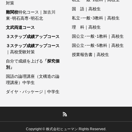
対策
国 語｜高校生
難関校
特化コース｜加古川
私立･一般･3教科｜高校生
東･明石高専･明石北
理 科｜高校生
文武両道コース
国公立･一般･1教科｜高校生
３ステップ成績アップコース
国公立･一般･5教科｜高校生
３ステップ成績アップコース
｜高校受験対策
授業報告書｜高校生
自分で成績を上げる
「探究個
別」
国語の論理講座（文構造の論
理講座）中学生
ダイヤ・パッケージ｜中学生
Copyright © 株式会社ヒューマン Rights Reserved.