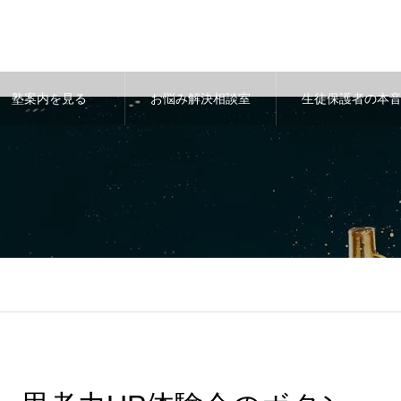
塾案内を見る
お悩み解決相談室
生徒保護者の本
-kyaria.com/public_html/WP/wp-content/themes/noel_tcd072/sing