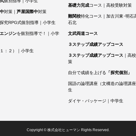
式
個別指導｜小学生
基礎力完成
コース｜高校受験対策
中
対策｜
芦屋国際中
対策
難関校
特化コース｜加古川東･明石
探究RPG式個別指導｜小学生
石北
エンジン
を個別指導で！｜小学
文武両道コース
３ステップ成績アップコース
１：２）｜小学生
３ステップ成績アップコース
｜高校
策
自分で成績を上げる
「探究個別」
国語の論理講座（文構造の論理講座
生
ダイヤ・パッケージ｜中学生
Copyright © 株式会社ヒューマン Rights Reserved.