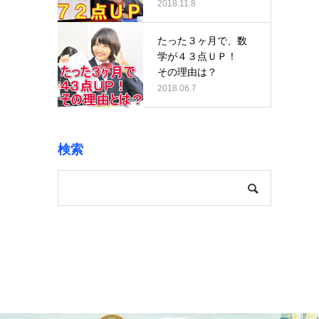
は？
2018.11.8
たった３ヶ月で、数
学が４３点ＵＰ！
その理由は？
2018.06.7
検索