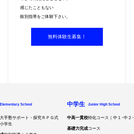
感じたこともない
個別指導をご体験下さい。
無料体験生募集！
中学生
Elementary School
Junior High School
大手塾サポート・探究ＲＰＧ式
中高一貫校
特化コース｜中１･中２
小学生
基礎力完成
コース