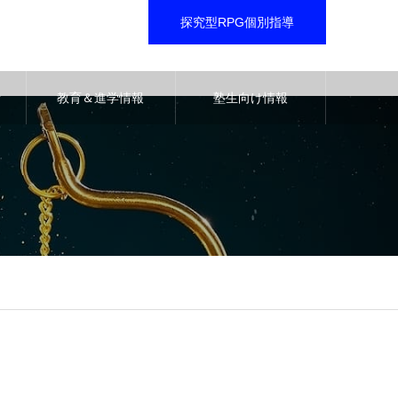
探究型RPG個別指導
音
教育＆進学情報
塾生向け情報
le.php
on line
29