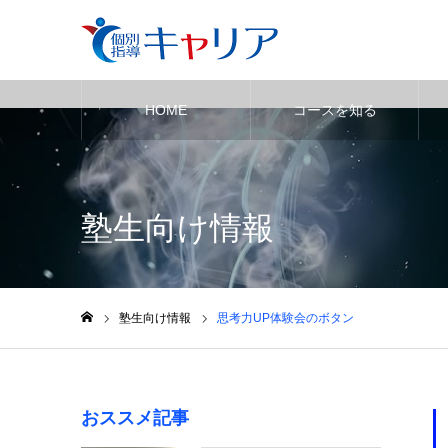
HOME
コースを知る
Warning
: Undefined variable $cat_id in
/home/sou-shin/akashi-juku
塾生向け情報
塾生向け情報
思考力UP体験会のボタン
ホーム
おススメ記事