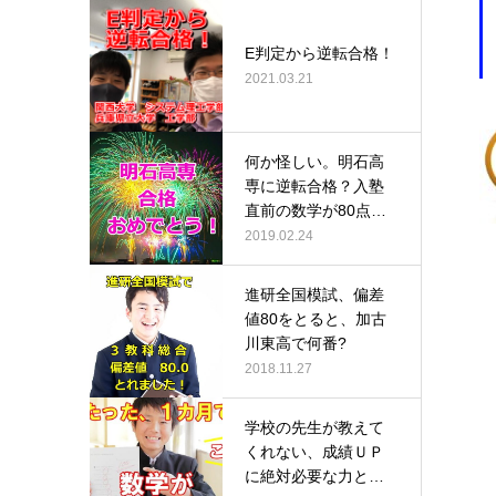
E判定から逆転合格！
2021.03.21
何か怪しい。明石高
専に逆転合格？入塾
直前の数学が80点だ
ったのに、…
2019.02.24
進研全国模試、偏差
値80をとると、加古
川東高で何番?
2018.11.27
学校の先生が教えて
くれない、成績ＵＰ
に絶対必要な力と