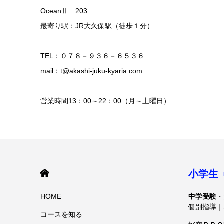
OceanⅡ 203
最寄り駅：JR大久保駅（徒歩１分）
TEL：０７８－９３６－６５３６
mail：t@akashi-juku-kyaria.com
営業時間13：00～22：00（月～土曜日）
HOME
小学生
HOME
中学受験
・
個別指導｜
コースを知る