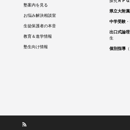
探究
ＲＰＧ
塾案内を見る
県立大附属
お悩み解決相談室
中学受験
・
生徒保護者の本音
出口式論理
教育＆進学情報
生
塾生向け情報
個別指導
（