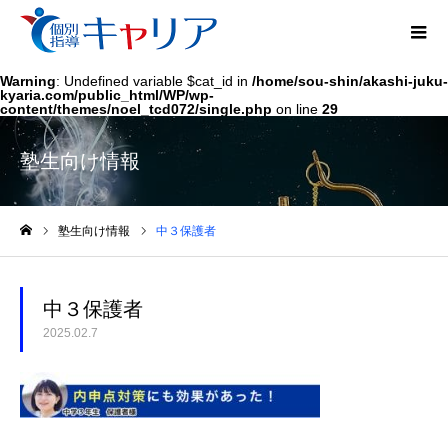
Warning
: Undefined variable $cat_id in
/home/sou-shin/akashi-juku-
kyaria.com/public_html/WP/wp-
content/themes/noel_tcd072/single.php
on line
29
塾生向け情報
塾生向け情報
中３保護者
ホーム
中３保護者
2025.02.7