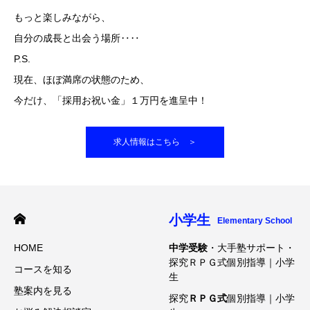
もっと楽しみながら、
自分の成長と出会う場所‥‥
P.S.
現在、ほぼ満席の状態のため、
今だけ、「採用お祝い金」１万円を進呈中！
求人情報はこちら ＞
小学生
Elementary School
HOME
中学受験
・大手塾サポート・
探究ＲＰＧ式個別指導｜小学
コースを知る
生
塾案内を見る
探究
ＲＰＧ式
個別指導｜小学