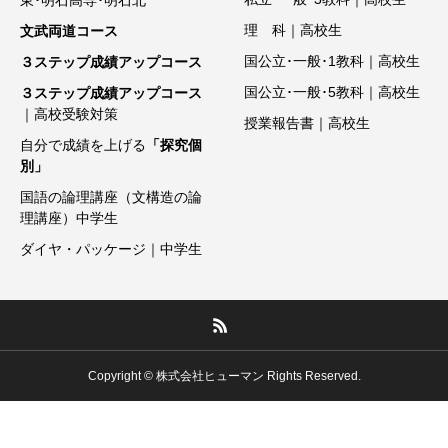
東･明石高専･明石北
理 科｜高校生
文武両道コース
国公立･一般･1教科｜高校生
３ステップ成績アップコース
国公立･一般･5教科｜高校生
３ステップ成績アップコース
｜高校受験対策
授業報告書｜高校生
自分で成績を上げる
「探究個
別」
国語の論理講座（文構造の論
理講座）中学生
ダイヤ・パッケージ｜中学生
Copyright © 株式会社ヒューマン Rights Reserved.
電話発信
メール
無料体験