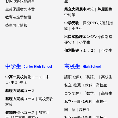
お悩み解決相談室
生
生徒保護者の本音
県立大附属中
対策｜
芦屋国際
中
対策
教育＆進学情報
中学受験
・探究RPG式個別指
塾生向け情報
導｜小学生
出口式論理エンジン
を個別指
導で！｜小学生
個別指導
（１：２）｜小学生
中学生
高校生
Junior High School
High School
中高一貫校
特化コース｜中
語順で解く「英語」｜高校生
１･中２･中３
私立･推薦･1教科｜高校生
基礎力完成
コース
コツで解く「数学」｜高校生
基礎力完成
コース｜高校受験
私立･一般･1教科｜高校生
対策
国 語｜高校生
難関校
特化コース｜加古川
私立･一般･3教科｜高校生