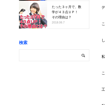
たった３ヶ月で、数
学が４３点ＵＰ！
その理由は？
2018.06.7
検索