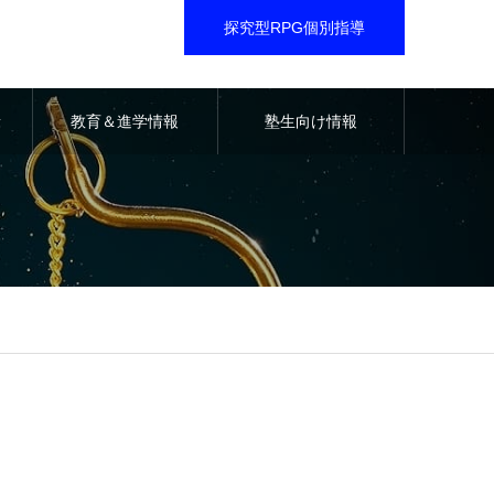
探究型RPG個別指導
音
教育＆進学情報
塾生向け情報