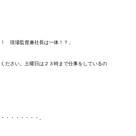
る！ 現場監督兼社長は一体！？」
てください。土曜日は２３時まで仕事をしているの
・・・・・・・・・。