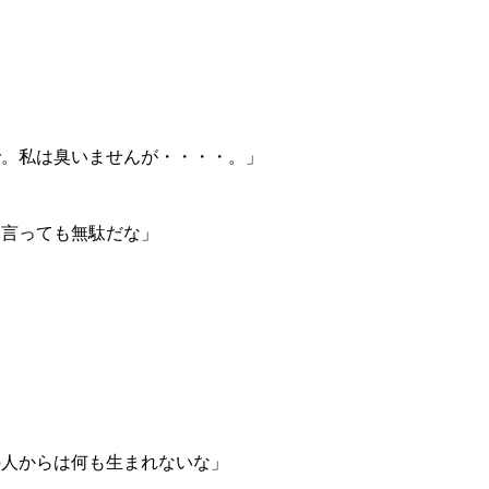
で。私は臭いませんが・・・・。」
を言っても無駄だな」
、
の人からは何も生まれないな」