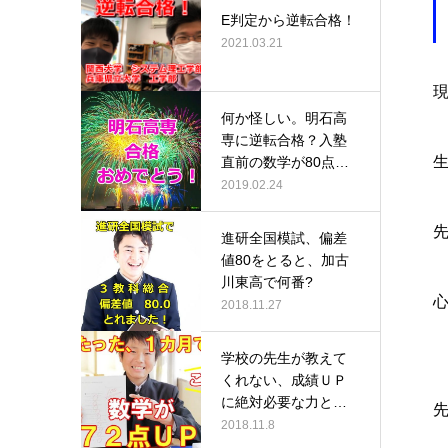
E判定から逆転合格！
2021.03.21
何か怪しい。明石高
専に逆転合格？入塾
直前の数学が80点だ
ったのに、…
2019.02.24
進研全国模試、偏差
値80をとると、加古
川東高で何番?
2018.11.27
学校の先生が教えて
くれない、成績ＵＰ
に絶対必要な力と
は？
2018.11.8