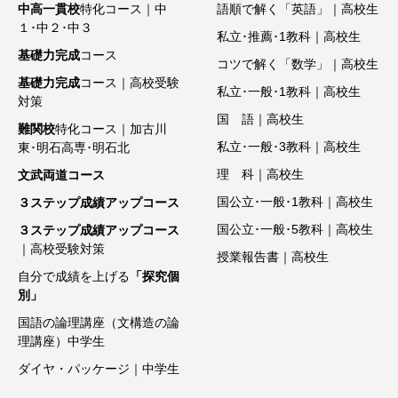
中高一貫校
特化コース｜中
語順で解く「英語」｜高校生
１･中２･中３
私立･推薦･1教科｜高校生
基礎力完成
コース
コツで解く「数学」｜高校生
基礎力完成
コース｜高校受験
私立･一般･1教科｜高校生
対策
国 語｜高校生
難関校
特化コース｜加古川
私立･一般･3教科｜高校生
東･明石高専･明石北
理 科｜高校生
文武両道コース
国公立･一般･1教科｜高校生
３ステップ成績アップコース
国公立･一般･5教科｜高校生
３ステップ成績アップコース
｜高校受験対策
授業報告書｜高校生
自分で成績を上げる
「探究個
別」
国語の論理講座（文構造の論
理講座）中学生
ダイヤ・パッケージ｜中学生