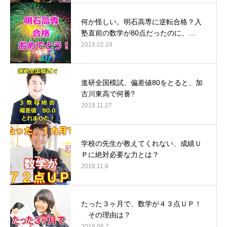
何か怪しい。明石高専に逆転合格？入
塾直前の数学が80点だったのに、…
2019.02.24
進研全国模試、偏差値80をとると、加
古川東高で何番?
2018.11.27
学校の先生が教えてくれない、成績Ｕ
Ｐに絶対必要な力とは？
2018.11.8
たった３ヶ月で、数学が４３点ＵＰ！
その理由は？
2018.06.7