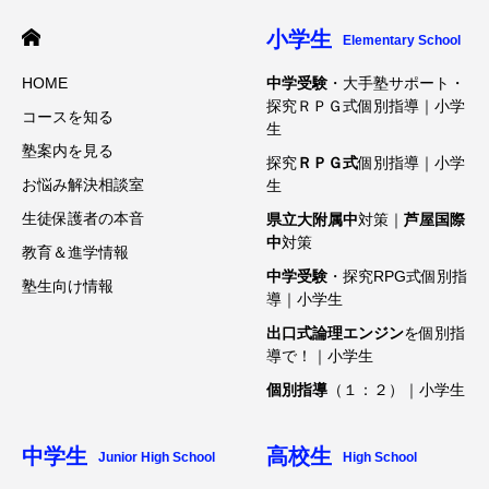
小学生
Elementary School
HOME
中学受験
・大手塾サポート・
探究ＲＰＧ式個別指導｜小学
コースを知る
生
塾案内を見る
探究
ＲＰＧ式
個別指導｜小学
お悩み解決相談室
生
生徒保護者の本音
県立大附属中
対策｜
芦屋国際
中
対策
教育＆進学情報
中学受験
・探究RPG式個別指
塾生向け情報
導｜小学生
出口式論理エンジン
を個別指
導で！｜小学生
個別指導
（１：２）｜小学生
中学生
高校生
Junior High School
High School