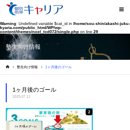
Warning
: Undefined variable $cat_id in
/home/sou-shin/akashi-juku-
kyaria.com/public_html/WP/wp-
content/themes/noel_tcd072/single.php
on line
29
塾生向け情報
塾生向け情報
1ヶ月後のゴール
ホーム
1ヶ月後のゴール
2025.07.12