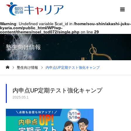
Warning
: Undefined variable $cat_id in
/home/sou-shin/akashi-juku-
kyaria.com/public_html/WP/wp-
content/themes/noel_tcd072/single.php
on line
29
塾生向け情報
塾生向け情報
内申点UP定期テスト強化キャンプ
ホーム
内申点UP定期テスト強化キャンプ
2025.05.1