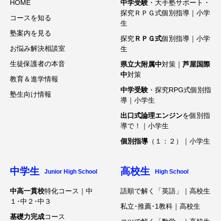
HOME
中学受験
・大手塾サポート・
探究ＲＰＧ式個別指導｜小学
コースを知る
生
塾案内を見る
探究
ＲＰＧ式
個別指導｜小学
お悩み解決相談室
生
生徒保護者の本音
県立大附属中
対策｜
芦屋国際
中
対策
教育＆進学情報
中学受験
・探究RPG式個別指
塾生向け情報
導｜小学生
出口式論理エンジン
を個別指
導で！｜小学生
個別指導
（１：２）｜小学生
中学生
高校生
Junior High School
High School
中高一貫校
特化コース｜中
語順で解く「英語」｜高校生
１･中２･中３
私立･推薦･1教科｜高校生
基礎力完成
コース