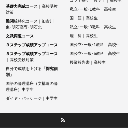
コツで解く「数学」｜高校生
基礎力完成
コース｜高校受験
私立･一般･1教科｜高校生
対策
国 語｜高校生
難関校
特化コース｜加古川
私立･一般･3教科｜高校生
東･明石高専･明石北
理 科｜高校生
文武両道コース
国公立･一般･1教科｜高校生
３ステップ成績アップコース
国公立･一般･5教科｜高校生
３ステップ成績アップコース
｜高校受験対策
授業報告書｜高校生
自分で成績を上げる
「探究個
別」
国語の論理講座（文構造の論
理講座）中学生
ダイヤ・パッケージ｜中学生