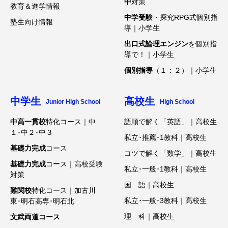
中
対策
教育＆進学情報
中学受験
・探究RPG式個別指
塾生向け情報
導｜小学生
出口式論理エンジン
を個別指
導で！｜小学生
個別指導
（１：２）｜小学生
中学生
高校生
Junior High School
High School
中高一貫校
特化コース｜中
語順で解く「英語」｜高校生
１･中２･中３
私立･推薦･1教科｜高校生
基礎力完成
コース
コツで解く「数学」｜高校生
基礎力完成
コース｜高校受験
私立･一般･1教科｜高校生
対策
国 語｜高校生
難関校
特化コース｜加古川
私立･一般･3教科｜高校生
東･明石高専･明石北
理 科｜高校生
文武両道コース