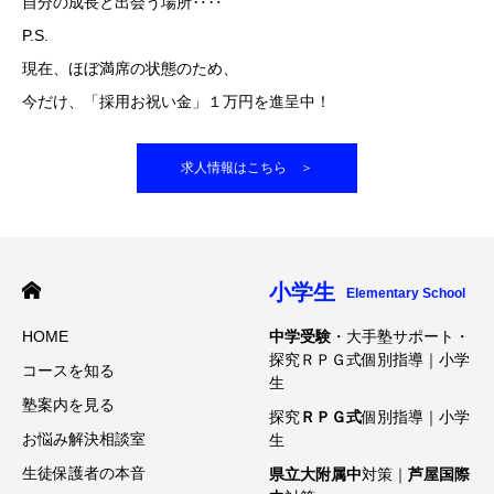
自分の成長と出会う場所‥‥
P.S.
現在、ほぼ満席の状態のため、
今だけ、「採用お祝い金」１万円を進呈中！
求人情報はこちら ＞
小学生
Elementary School
HOME
中学受験
・大手塾サポート・
探究ＲＰＧ式個別指導｜小学
コースを知る
生
塾案内を見る
探究
ＲＰＧ式
個別指導｜小学
お悩み解決相談室
生
生徒保護者の本音
県立大附属中
対策｜
芦屋国際