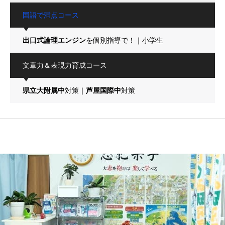
国語で満点コース
出口式論理エンジン
を個別指導で！｜小学生
文章力＆表現力育成コース
県立大附属中
対策｜
芦屋国際中
対策