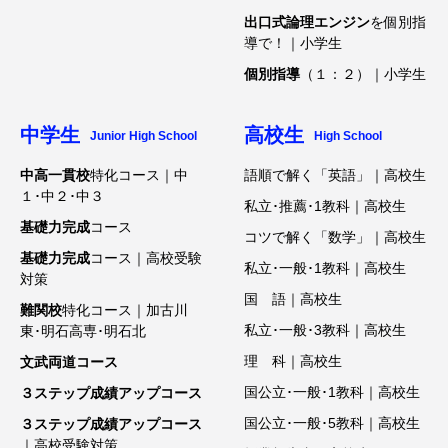
出口式論理エンジン
を個別指
導で！｜小学生
個別指導
（１：２）｜小学生
中学生
高校生
Junior High School
High School
中高一貫校
特化コース｜中
語順で解く「英語」｜高校生
１･中２･中３
私立･推薦･1教科｜高校生
基礎力完成
コース
コツで解く「数学」｜高校生
基礎力完成
コース｜高校受験
私立･一般･1教科｜高校生
対策
国 語｜高校生
難関校
特化コース｜加古川
私立･一般･3教科｜高校生
東･明石高専･明石北
理 科｜高校生
文武両道コース
国公立･一般･1教科｜高校生
３ステップ成績アップコース
国公立･一般･5教科｜高校生
３ステップ成績アップコース
｜高校受験対策