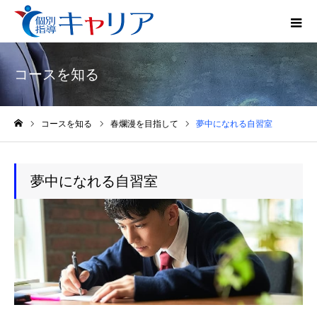
コースを知る
コースを知る
春爛漫を目指して
夢中になれる自習室
ホーム
夢中になれる自習室