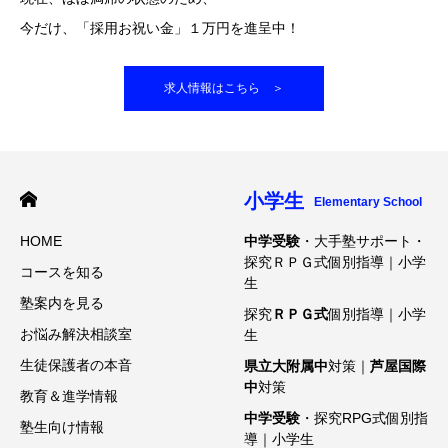
今だけ、「採用お祝い金」１万円を進呈中！
求人情報はこちら ＞
小学生
Elementary School
HOME
中学受験
・大手塾サポート・
探究ＲＰＧ式個別指導｜小学
コースを知る
生
塾案内を見る
探究
ＲＰＧ式
個別指導｜小学
お悩み解決相談室
生
生徒保護者の本音
県立大附属中
対策｜
芦屋国際
中
対策
教育＆進学情報
中学受験
・探究RPG式個別指
塾生向け情報
導｜小学生