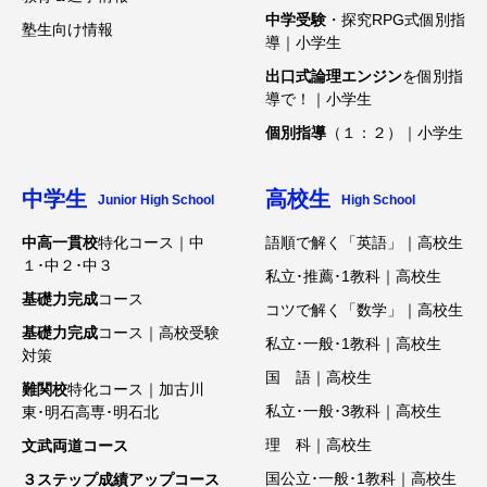
中学受験
・探究RPG式個別指
塾生向け情報
導｜小学生
出口式論理エンジン
を個別指
導で！｜小学生
個別指導
（１：２）｜小学生
中学生
高校生
Junior High School
High School
中高一貫校
特化コース｜中
語順で解く「英語」｜高校生
１･中２･中３
私立･推薦･1教科｜高校生
基礎力完成
コース
コツで解く「数学」｜高校生
基礎力完成
コース｜高校受験
私立･一般･1教科｜高校生
対策
国 語｜高校生
難関校
特化コース｜加古川
私立･一般･3教科｜高校生
東･明石高専･明石北
理 科｜高校生
文武両道コース
国公立･一般･1教科｜高校生
３ステップ成績アップコース