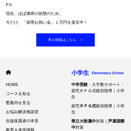
P.S.
現在、ほぼ満席の状態のため、
今だけ、「採用お祝い金」１万円を進呈中！
求人情報はこちら ＞
小学生
Elementary School
HOME
中学受験
・大手塾サポート・
探究ＲＰＧ式個別指導｜小学
コースを知る
生
塾案内を見る
探究
ＲＰＧ式
個別指導｜小学
お悩み解決相談室
生
生徒保護者の本音
県立大附属中
対策｜
芦屋国際
中
対策
教育＆進学情報