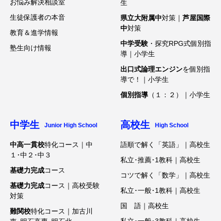
お悩み解決相談室
生
生徒保護者の本音
県立大附属中
対策｜
芦屋国際
中
対策
教育＆進学情報
中学受験
・探究RPG式個別指
塾生向け情報
導｜小学生
出口式論理エンジン
を個別指
導で！｜小学生
個別指導
（１：２）｜小学生
中学生
高校生
Junior High School
High School
中高一貫校
特化コース｜中
語順で解く「英語」｜高校生
１･中２･中３
私立･推薦･1教科｜高校生
基礎力完成
コース
コツで解く「数学」｜高校生
基礎力完成
コース｜高校受験
私立･一般･1教科｜高校生
対策
国 語｜高校生
難関校
特化コース｜加古川