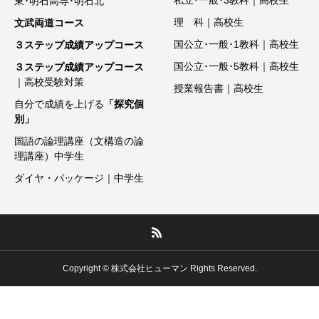
私立･一般･3教科｜高校生
東･明石高専･明石北
理 科｜高校生
文武両道コース
国公立･一般･1教科｜高校生
３ステップ成績アップコース
国公立･一般･5教科｜高校生
３ステップ成績アップコース
｜高校受験対策
授業報告書｜高校生
自分で成績を上げる
「探究個
別」
国語の論理講座（文構造の論
理講座）中学生
ダイヤ・パッケージ｜中学生
Copyright © 株式会社ヒューマン Rights Reserved.
電話発信
メール
無料体験