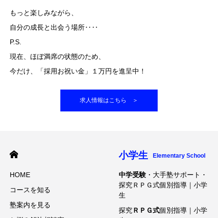
もっと楽しみながら、
自分の成長と出会う場所‥‥
P.S.
現在、ほぼ満席の状態のため、
今だけ、「採用お祝い金」１万円を進呈中！
求人情報はこちら ＞
小学生
Elementary School
HOME
中学受験
・大手塾サポート・
探究ＲＰＧ式個別指導｜小学
コースを知る
生
塾案内を見る
探究
ＲＰＧ式
個別指導｜小学