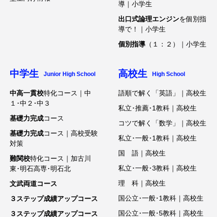
導｜小学生
出口式論理エンジン
を個別指
導で！｜小学生
個別指導
（１：２）｜小学生
中学生
高校生
Junior High School
High School
中高一貫校
特化コース｜中
語順で解く「英語」｜高校生
１･中２･中３
私立･推薦･1教科｜高校生
基礎力完成
コース
コツで解く「数学」｜高校生
基礎力完成
コース｜高校受験
私立･一般･1教科｜高校生
対策
国 語｜高校生
難関校
特化コース｜加古川
私立･一般･3教科｜高校生
東･明石高専･明石北
理 科｜高校生
文武両道コース
国公立･一般･1教科｜高校生
３ステップ成績アップコース
国公立･一般･5教科｜高校生
３ステップ成績アップコース