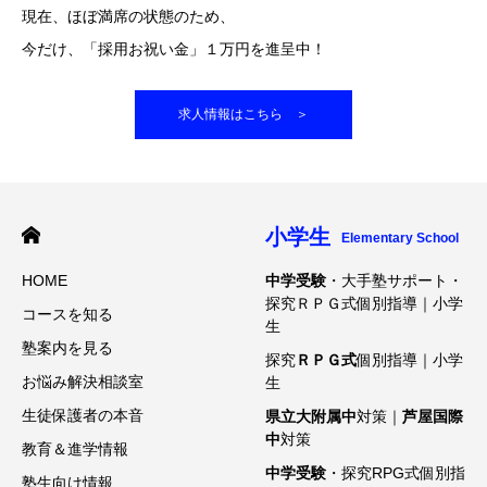
現在、ほぼ満席の状態のため、
今だけ、「採用お祝い金」１万円を進呈中！
求人情報はこちら ＞
小学生
Elementary School
HOME
中学受験
・大手塾サポート・
探究ＲＰＧ式個別指導｜小学
コースを知る
生
塾案内を見る
探究
ＲＰＧ式
個別指導｜小学
お悩み解決相談室
生
生徒保護者の本音
県立大附属中
対策｜
芦屋国際
中
対策
教育＆進学情報
中学受験
・探究RPG式個別指
塾生向け情報