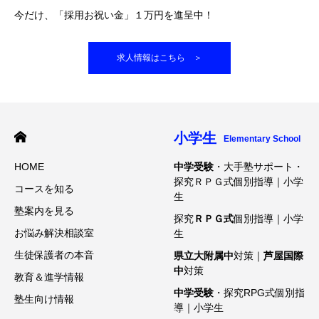
今だけ、「採用お祝い金」１万円を進呈中！
求人情報はこちら ＞
小学生
Elementary School
HOME
中学受験
・大手塾サポート・
探究ＲＰＧ式個別指導｜小学
コースを知る
生
塾案内を見る
探究
ＲＰＧ式
個別指導｜小学
お悩み解決相談室
生
生徒保護者の本音
県立大附属中
対策｜
芦屋国際
中
対策
教育＆進学情報
中学受験
・探究RPG式個別指
塾生向け情報
導｜小学生