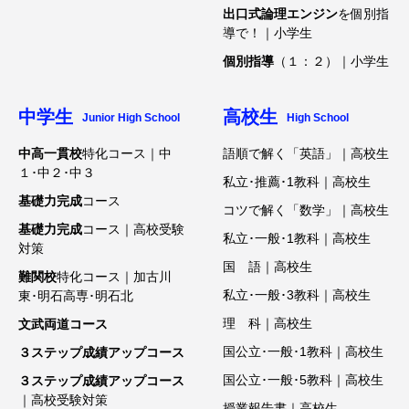
出口式論理エンジン
を個別指
導で！｜小学生
個別指導
（１：２）｜小学生
中学生
高校生
Junior High School
High School
中高一貫校
特化コース｜中
語順で解く「英語」｜高校生
１･中２･中３
私立･推薦･1教科｜高校生
基礎力完成
コース
コツで解く「数学」｜高校生
基礎力完成
コース｜高校受験
私立･一般･1教科｜高校生
対策
国 語｜高校生
難関校
特化コース｜加古川
私立･一般･3教科｜高校生
東･明石高専･明石北
理 科｜高校生
文武両道コース
国公立･一般･1教科｜高校生
３ステップ成績アップコース
国公立･一般･5教科｜高校生
３ステップ成績アップコース
｜高校受験対策
授業報告書｜高校生