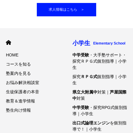
求人情報はこちら ＞
小学生
Elementary School
HOME
中学受験
・大手塾サポート・
探究ＲＰＧ式個別指導｜小学
コースを知る
生
塾案内を見る
探究
ＲＰＧ式
個別指導｜小学
お悩み解決相談室
生
生徒保護者の本音
県立大附属中
対策｜
芦屋国際
中
対策
教育＆進学情報
中学受験
・探究RPG式個別指
塾生向け情報
導｜小学生
出口式論理エンジン
を個別指
導で！｜小学生