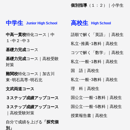
個別指導
（１：２）｜小学生
中学生
高校生
Junior High School
High School
中高一貫校
特化コース｜中
語順で解く「英語」｜高校生
１･中２･中３
私立･推薦･1教科｜高校生
基礎力完成
コース
コツで解く「数学」｜高校生
基礎力完成
コース｜高校受験
私立･一般･1教科｜高校生
対策
国 語｜高校生
難関校
特化コース｜加古川
私立･一般･3教科｜高校生
東･明石高専･明石北
理 科｜高校生
文武両道コース
国公立･一般･1教科｜高校生
３ステップ成績アップコース
国公立･一般･5教科｜高校生
３ステップ成績アップコース
｜高校受験対策
授業報告書｜高校生
自分で成績を上げる
「探究個
別」