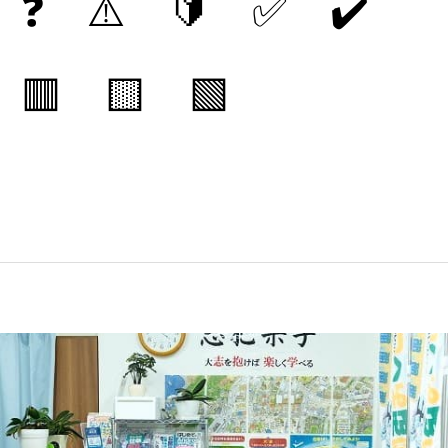
❓ ⚠️ 🔰 ✅ ✔️
🟥 🟨 🟩