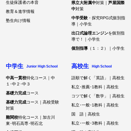
生徒保護者の本音
県立大附属中
対策｜
芦屋国際
中
対策
教育＆進学情報
中学受験
・探究RPG式個別指
塾生向け情報
導｜小学生
出口式論理エンジン
を個別指
導で！｜小学生
個別指導
（１：２）｜小学生
中学生
高校生
Junior High School
High School
中高一貫校
特化コース｜中
語順で解く「英語」｜高校生
１･中２･中３
私立･推薦･1教科｜高校生
基礎力完成
コース
コツで解く「数学」｜高校生
基礎力完成
コース｜高校受験
私立･一般･1教科｜高校生
対策
国 語｜高校生
難関校
特化コース｜加古川
私立･一般･3教科｜高校生
東･明石高専･明石北