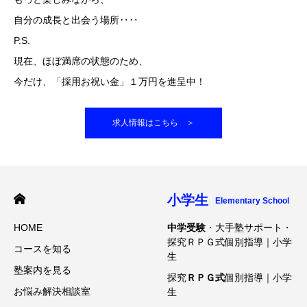
自分の成長と出会う場所‥‥
P.S.
現在、ほぼ満席の状態のため、
今だけ、「採用お祝い金」１万円を進呈中！
求人情報はこちら ＞
小学生
Elementary School
HOME
中学受験
・大手塾サポート・
探究ＲＰＧ式個別指導｜小学
コースを知る
生
塾案内を見る
探究
ＲＰＧ式
個別指導｜小学
お悩み解決相談室
生