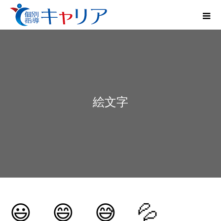
絵文字
😃 😄 😅 💦