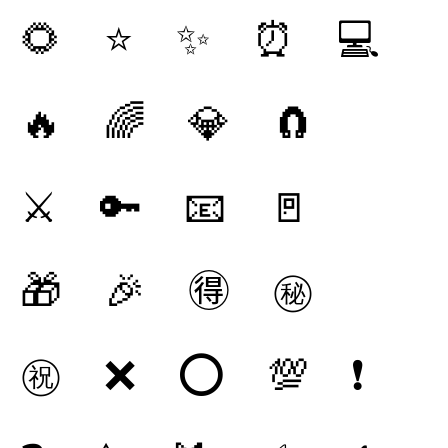
🌻 ⭐ ✨ ⏰ 💻
🔥 🌈 💎 🧲
⚔️ 🔑 📧 🚪
🎁 🎉 🉐 ㊙️
㊗️ ❌ ⭕ 💯 ❗