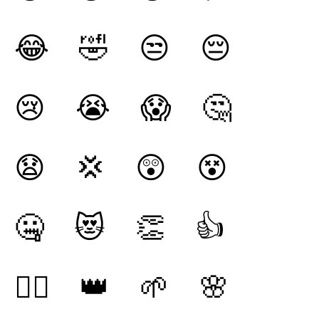
😂 🤣 😒 😔
😢 😭 😱 🤔
😧 💢 😲 😵
🤐 😻 👏 👍
🙇‍♂️ 👑 🌱 🌸