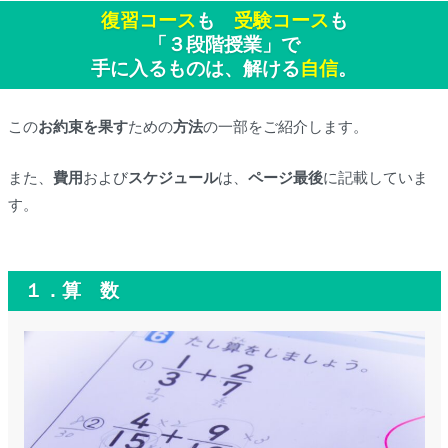
復習コース
も
受験コース
も
「３段階授業」で
手に入るものは、解ける
自信
。
この
お約束を果す
ための
方法
の一部をご紹介します。
また、
費用
および
スケジュール
は、
ページ最後
に記載していま
す。
１．算 数