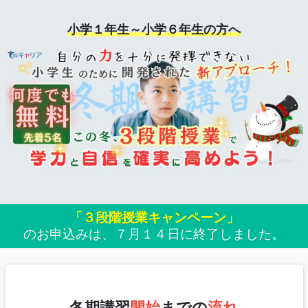
小学１年生～小学６年生の方へ
「３段階授業キャンペーン」
のお申込みは、７月１４日に終了しました。
冬期講習
開始
までの
流れ