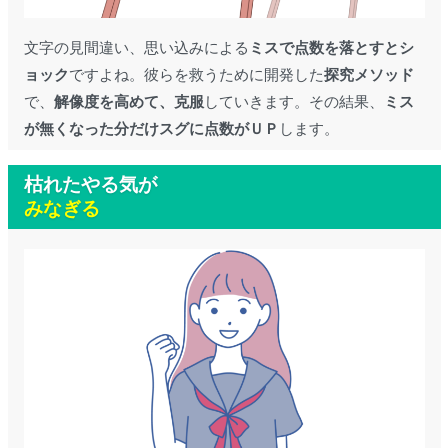
文字の見間違い、思い込みによる
ミスで点数を落とすとシ
ョック
ですよね。彼らを救うために開発した
探究メソッド
で、
解像度を高めて、克服
していきます。その結果、
ミス
が無くなった分だけスグに点数がＵＰ
します。
枯れたやる気が
みなぎる