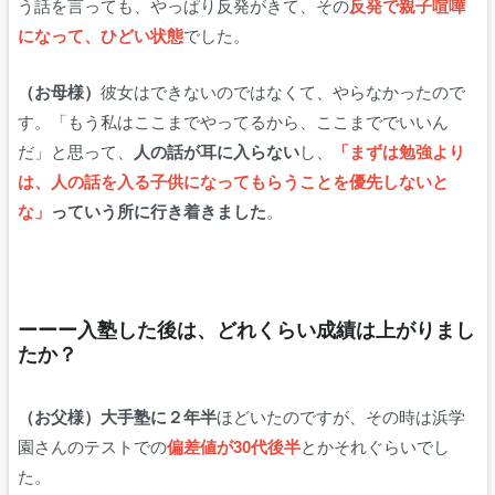
う話を言っても、やっぱり反発がきて、その
反発で親子喧嘩
になって、ひどい状態
でした。
（お母様）
彼女はできないのではなくて、やらなかったので
す。「もう私はここまでやってるから、ここまででいいん
だ」と思って、
人の話が耳に入らない
し、
「まずは勉強より
は、人の話を入る子供になってもらうことを優先しないと
な」
っていう所に行き着きました
。
ーーー入塾した後は
、どれくらい成績は上がりまし
たか？
（お父様）大手塾に２年半
ほどいたのですが、その時は浜学
園さんのテストでの
偏差値が30代後半
とかそれぐらいでし
た。