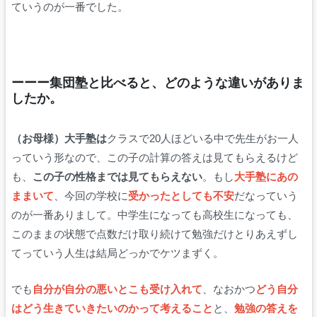
ていうのが一番でした。
ーーー集団塾と比べると、どのような違いがありま
したか。
（お母様）大手塾は
クラスで20人ほどいる中で先生がお一人
っていう形なので、この子の計算の答えは見てもらえるけど
も、
この子の性格までは見てもらえない
。もし
大手塾にあの
ままいて
、今回の学校に
受かったとしても不安
だなっていう
のが一番ありまして。中学生になっても高校生になっても、
このままの状態で点数だけ取り続けて勉強だけとりあえずし
てっていう人生は結局どっかでケツまずく。
でも
自分が自分の悪いとこも受け入れて
、なおかつ
どう自分
はどう生きていきたいのかって考えること
と、
勉強の答えを