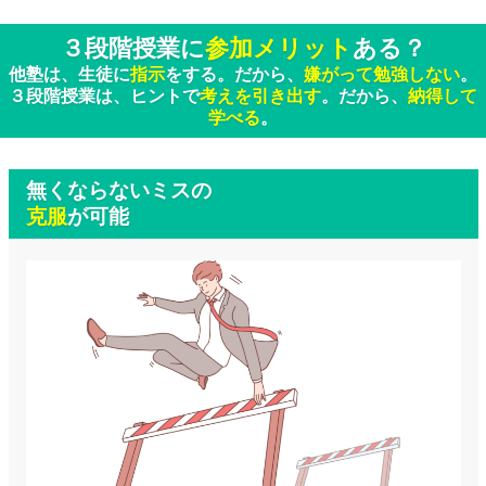
３段階授業に
参加メリット
ある？
他塾は、生徒に
指示
をする。だから、
嫌がって勉強しない
。
３段階授業は、ヒントで
考えを引き出す
。だから、
納得して
学べる
。
無くならないミスの
克服
が可能