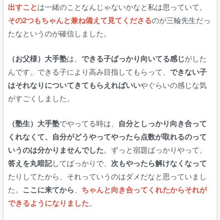
出すこと
は一緒のことなんじゃないかなと私は思っていて。
その2つもちゃんと兼ね備えて見てくださる
のが三輪先生だっ
たなというのが確信しました。
（お父様）大手塾
は、
できる子ばっかり向いてる感じ
がした
んです。できる子により高み目指してもらって、
できない子
はそれなりについてきてもらえればいい
やぐらいの感じな気
がすごくしました。
（塾生）大手塾
でやってる時は、
自分としっかり向き合って
くれなくて、自分がどうやってやったら点数が取れるのって
いうのは分かりませんでした
。ずっと宿題ばっかりやって、
答えを丸暗記
してばっかりで、
次もやったら解けなくなって
たりしてたから、それっていうのはダメだなと思っていまし
た。
ここに来てから
、
ちゃんと向き合ってくれたからそれが
できるようになりました
。