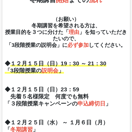
（お願い）
冬期講習を希望される方は、
授業目的を３つに分けた「
理由
」を知っていただき
たいので、
「
3段階授業の説明会」に
必
ず
参加
してください。
◆
１２月１５日（日）19：30 ～ 21：30
「3段階授業の
説明会
」
◆１２月１５日（日）23：59
先着５名様限定 何度でも無料
「３段階授業キャンペーンの
申込締切日
」
◆１２月２５日（水） ～ １月６日（月）
「
冬期講習
」