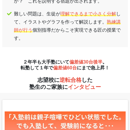
か？ これを説明する宿題が出されます。
難しい問題は、生徒が
理解できるまで小さく分解
し
て、イラストやグラフを作って解説します。
熟練講
師が行う
個別指導だからこそ実現できる匠の授業で
す。
２年半も大手塾にいて
偏差値30台後半
。
転塾して１年で
偏差値60台
にまで急上昇！
志望校に
逆転合格
した
塾生のご家族に
インタビュー