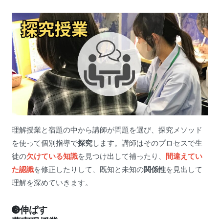
理解授業と宿題の中から講師が問題を選び、探究メソッド
を使って個別指導で
探究
します。講師はそのプロセスで生
徒の
欠けている知識
を見つけ出して補ったり、
間違えてい
た認識
を修正したりして、既知と未知の
関係性
を見出して
理解を深めていきます。
➌伸ばす