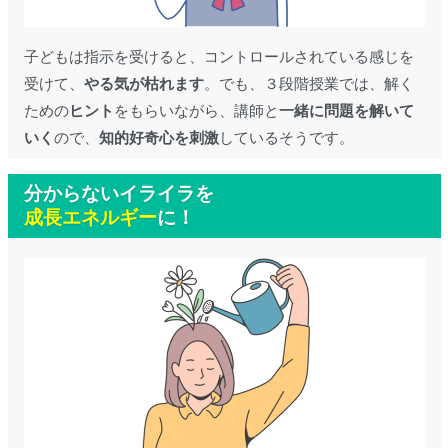
子どもは指示を受けると、コントロールされている感じを
受けて、
やる気が枯れます
。でも、３段階授業では、
解く
ための
ヒント
をもらいながら、講師と
一緒に問題を解いて
いく
ので、
知的好奇心を刺激
しているそうです。
分からないイライラを
成長エネルギー
に！