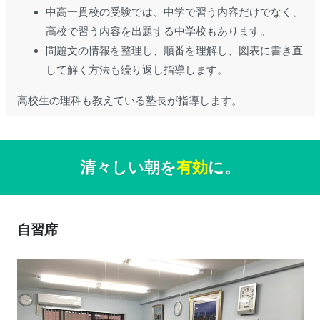
中高一貫校の受験では、中学で習う内容だけでなく、
高校で習う内容を出題する中学校もあります。
問題文の情報を整理し、順番を理解し、図表に書き直
して解く方法も繰り返し指導します。
高校生の理科も教えている塾長が指導します。
清々しい朝を
有効
に。
自習席