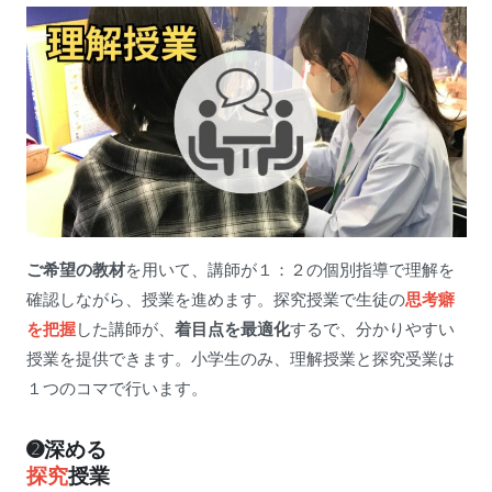
ご希望の教材
を用いて、講師が１：２の個別指導で理解を
確認しながら、授業を進めます。探究授業で生徒の
思考癖
を把握
した講師が、
着目点を最適化
するで、分かりやすい
授業を提供できます。小学生のみ、理解授業と探究受業は
１つのコマで行います。
➋深める
探究
授業