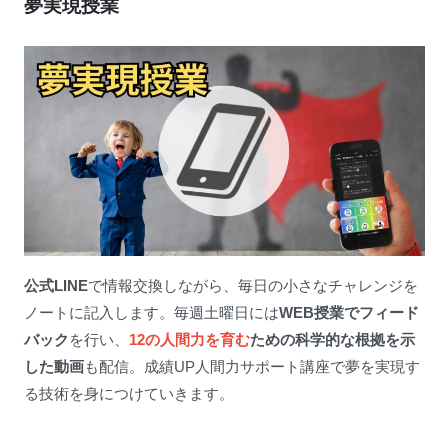
夢実現
授業
公式LINE
で情報交換しながら、毎日の小さなチャレンジを
ノートに記入します。毎週土曜日には
WEB授業でフィード
バック
を行い、
12の人間力を育む
ための科学的な根拠を示
した動画
も配信。成績UP人間力サポート講座で夢を実現す
る技術を身につけていきます。