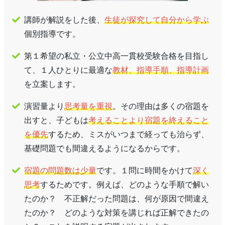
講師が解説をした後、
生徒が探究して自分から学ぶ
個別指導です。
第１希望の私立・公立中高一貫校受験合格を目指し
て、１人ひとりに最適な
教材、指導手順、指導計画
を立案します。
演習量より
思考量を重視
。その理由は多くの宿題を
出すと、子どもは
考えることより宿題を終えること
を優先
するため、ミスがいつまで経っても治らず、
基礎問題でも間違えるようになるからです。
宿題の問題数は少量
です。１問に時間をかけて
深く
思考
するためです。例えば、どのような手順で解い
たのか？ 不正解だった問題は、何が原因で間違え
たのか？ どのような対策を講じれば正解できたの