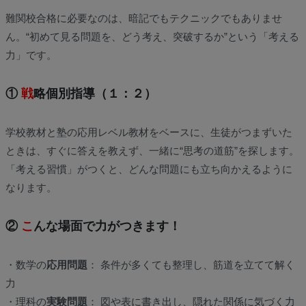
難関校合格に必要なのは、暗記でもテクニックでもありませ
ん。“初めて見る問題を、どう考え、突破するか”という「考える
力」です。
①
戦
略個別指導（１：２）
学校教材と塾の応用レベル教材をベースに、生徒がつまずいた
ときは、すぐに答えを教えず、一緒に“思考の道筋”を探します。
「考える習慣」がつくと、どんな問題にも立ち向かえるように
なります。
②
こ
んな場面で力がつきます！
・数学の
応用問題
： 条件が多くても整理し、筋道を立てて解く
力
・理科の
実験問題
： 図や表に書き出し、隠れた関係に気づく力