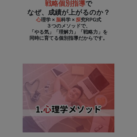
戦略個別指導
で
なぜ、成績が上がるのか？
心
理学 ×
脳
科学 ×
探
究RPG式
３つのメソッドで、
「やる気」「理解力」「戦略力」を
同時に育てる個別指導だからです。