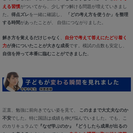
える習慣
がついてから、少しずつ解ける問題が増えていきまし
た。
得点ズレ
を一緒に確認し、
「どの考え方を使うか」を整理
する時間
があったことが、 自信につながりました。
解き方を覚えるだけじゃなく
、
自分で考えて答えにたどり着く
力
が身についたことが大きな成長
です。模試の点数も安定し、
自信を持って本番に臨むことができました
。
正直、勉強に前向きでない姿を見て、
このままで大丈夫なのか
不安
でした。特に国語は成績も伸び悩んでいました。でも、こ
のカリキュラムで
『なぜ学ぶのか』『どうしたら成果が出るの