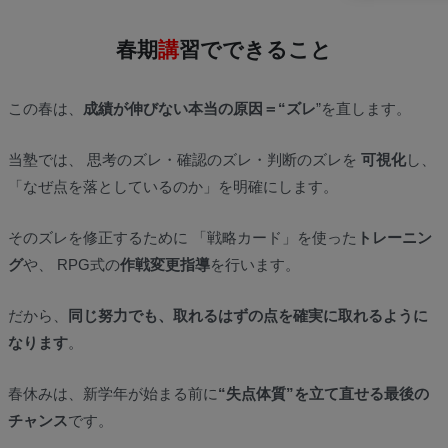
春期
講
習でできること
この春は、
成績が伸びない本当の原因＝“ズレ
”を直します。
当塾では、 思考のズレ・確認のズレ・判断のズレを
可視化
し、
「なぜ点を落としているのか」を明確にします。
そのズレを修正するために 「戦略カード」を使った
トレーニン
グ
や、 RPG式の
作戦変更指導
を行います。
だから、
同じ努力でも、取れるはずの点を確実に取れるように
なります
。
春休みは、新学年が始まる前に
“失点体質”を立て直せる最後の
チャンス
です。