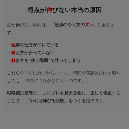
得点が
伸
びない本当の原因
点が伸びない原因は、
「勉強のやり方の
ズレ
」
にありま
す。
・
理
解の仕方がズレている
・
覚
え方が合っていない
・
解
き方を“使う場面”で迷ってしまう
これらのズレに気づかないまま、 時間や問題数だけを増や
しても、 成果につながりにくいのです。
戦略個別指導
は、 この
ズレを見える化
し、
正しく修正
する
ことで、
「やれば伸びる状態」をつくる
指導です。