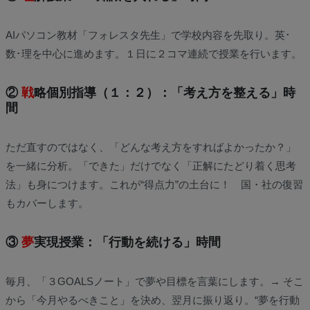
AIパソコン教材「フォレスタ先生」で学校内容を先取り。英･
数･理を中心に進めます。１日に２コマ連続で授業を行います。
②
戦
略個別指導（１：２）：「考え方を整える」時
間
ただ直すのではなく、「どんな考え方をすればよかったか？」
を一緒に分析。「できた」だけでなく「正解にたどり着く思考
法」も身につけます。これが“得点力”の土台に！ 国・社の復習
もカバーします。
③
夢
実現授業：「行動を続ける」時間
毎月、「３GOALSノート」で夢や目標を言葉にします。→ そこ
から「今月やるべきこと」を決め、翌月に振り返り。“夢を行動