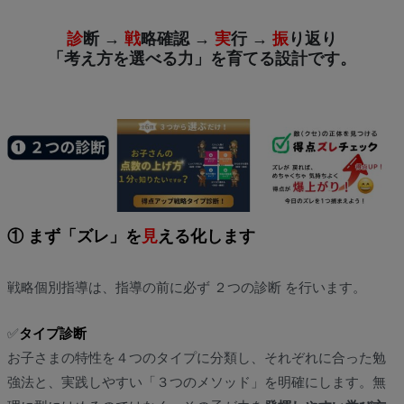
診
断 →
戦
略確認 →
実
行 →
振
り返り
「考え方を選べる力」を育てる設計です。
① まず「ズレ」を
見
える化します
戦略個別指導は、指導の前に必ず ２つの診断 を行います。
✅
タイプ診断
お子さまの特性を４つのタイプに分類し、それぞれに合った勉
強法と、実践しやすい「３つのメソッド」を明確にします。無